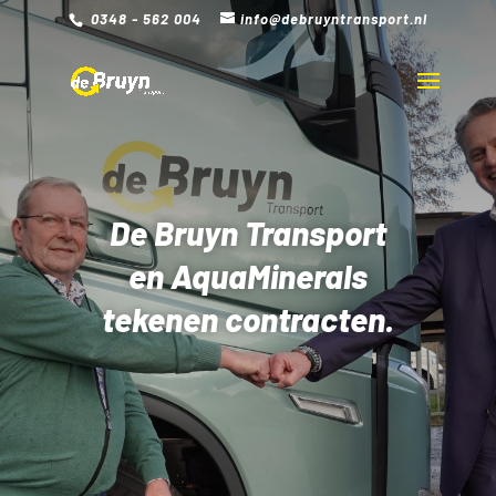
0348 - 562 004
info@debruyntransport.nl
De Bruyn Transport
en AquaMinerals
tekenen contracten.