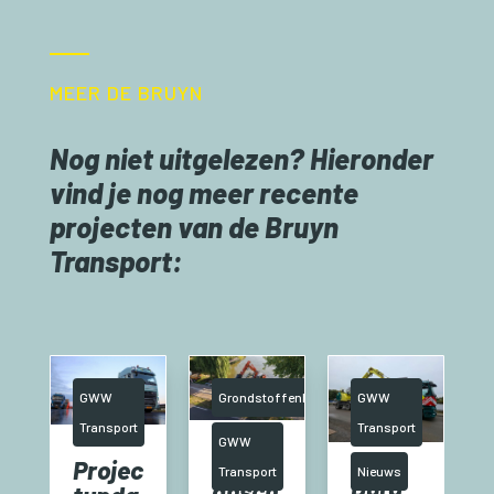
MEER DE BRUYN
Nog niet uitgelezen? Hieronder
vind je nog meer recente
projecten van de Bruyn
Transport:
bestrijding
GWW
Grondstoffenhandel
GWW
Transport
Transport
GWW
Vakm
Projec
Transport
Nieuws
Dura
ansch
s