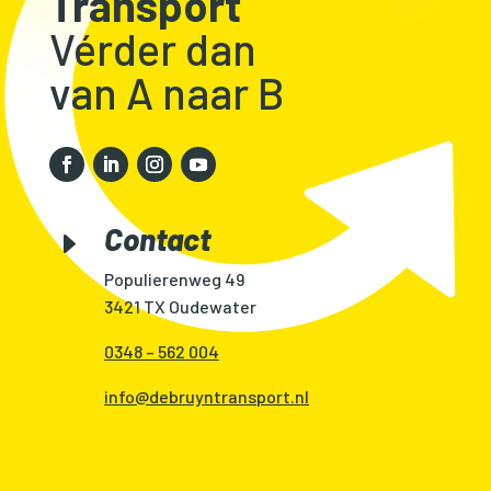
Transport
Vérder dan
van A naar B
Contact
E
Populierenweg 49
3421 TX Oudewater
0348 – 562 004
info@debruyntransport.nl