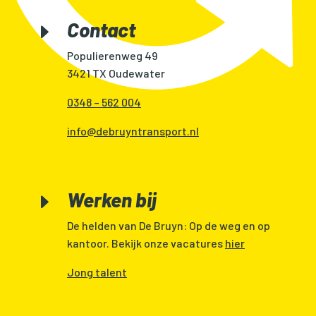
Contact
E
Populierenweg 49
3421 TX Oudewater
0348 – 562 004
info@debruyntransport.nl
Werken bij
E
De helden van De Bruyn: Op de weg en op
kantoor. Bekijk onze vacatures
hier
Jong talent