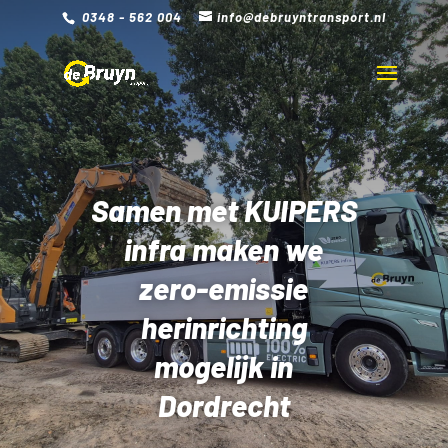
0348 - 562 004
info@debruyntransport.nl
Samen met KUIPERS
infra maken we
zero-emissie
herinrichting
mogelijk in
Dordrecht