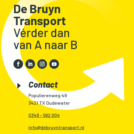
De Bruyn
Transport
Vérder dan
van A naar B
Contact
E
Populierenweg 49
3421 TX Oudewater
0348 – 562 004
info@debruyntransport.nl