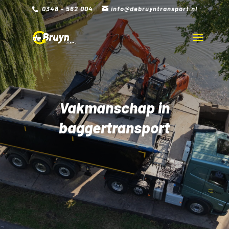
0348 - 562 004
info@debruyntransport.nl
Vakmanschap in
baggertransport