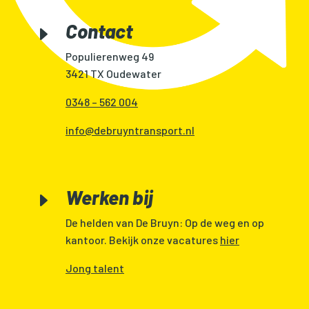
Contact
E
Populierenweg 49
3421 TX Oudewater
0348 – 562 004
info@debruyntransport.nl
Werken bij
E
De helden van De Bruyn: Op de weg en op
kantoor. Bekijk onze vacatures
hier
Jong talent