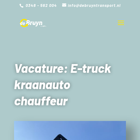
0348 - 562 004
info@debruyntransport.nl
Vacature: E-truck
kraanauto
chauffeur