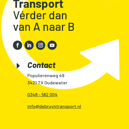
Transport
Vérder dan
van A naar B
Contact
E
Populierenweg 49
3421 TX Oudewater
0348 – 562 004
info@debruyntransport.nl