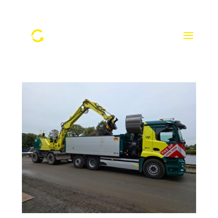
0348 - 562 004
info@debruyntransport.nl